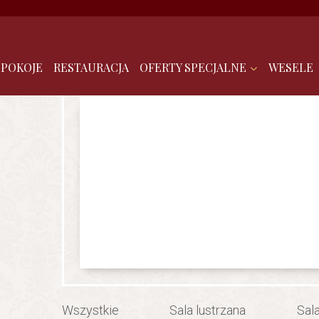
POKOJE
RESTAURACJA
OFERTY SPECJALNE
WESELE
Wszystkie
Sala lustrzana
Sal