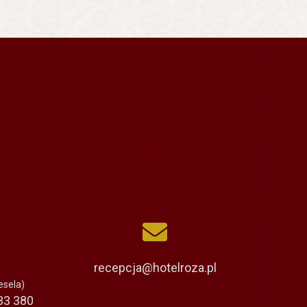
recepcja@hotelroza.pl
esela)
933 380