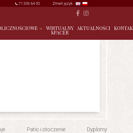
71 303 64 92
Zmień język
OLICZNOŚCIOWE
WIRTUALNY
AKTUALNOŚCI
KONTAK
SPACER
oje
Patio i otoczenie
Dyplomy